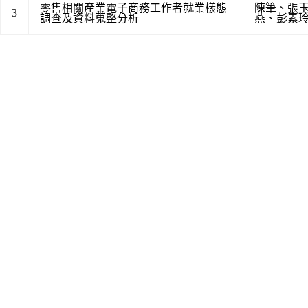
零售相關產業電子商務工作者就業樣態
陳筆
、
張
3
調查及資料蒐整分析
燕
、
彭素