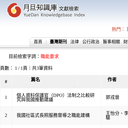
熱門：
首頁
臺灣期刊
法律
公行政治
醫事相關
財
目前檢索字詞：
職能要求
頁數： 1 / 1頁｜共3筆資料
篇名
作者
▲
#
▼
個人資料保護官（DPO）法制之比較研
1
郭戎晉
究與我國推動建議
王怡分
、
2
我國社區式長照服務督導之職能建構
駿