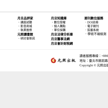
月旦品評家
月旦知識庫
期刊數位服務
．
．
講座試聽
數位授權
．DOI註冊
．
．
影音商城
個人購點
．電子期刊
．
．
執業進修
單位採購
．投審系統
．學術不端檢測
元照讀書館
月旦法律分析庫
．
研討會新訊
月旦醫事法網
月旦會計財稅網
讀者服務專線：+886-2-
地址：臺北市館前路2
Copyright © 元照出