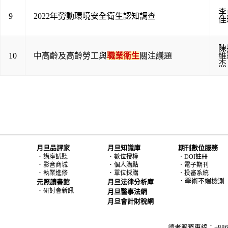
李
9
2022年勞動環境安全衛生認知調查
佳
陳
10
中高齡及高齡勞工與
職業衛生
關注議題
維
杰
月旦品評家
月旦知識庫
期刊數位服務
．
．
講座試聽
數位授權
．DOI註冊
．
．
影音商城
個人購點
．電子期刊
．
．
執業進修
單位採購
．投審系統
．學術不端檢測
元照讀書館
月旦法律分析庫
．
研討會新訊
月旦醫事法網
月旦會計財稅網
讀者服務專線：+886-2-