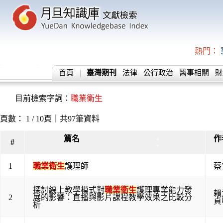
熱門：
首頁
臺灣期刊
法律
公行政治
醫事相關
財
目前檢索字詞：
職業衛生
頁數： 1 / 10頁｜共97筆資料
篇名
作
▲
#
▼
1
職業衛生
護理師
蔡
探討線上教學模式對
職業衛生
護理專業能力發
賴
2
展的影響：直播與影片課程教學效果之比較分
貞
析