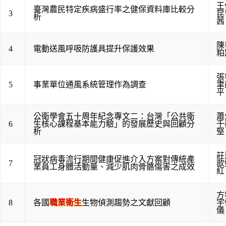
王
臺灣農民特定疾病盛行率之健保資料庫比較分
3
昆
析
茜
陳
4
電動送風呼吸防護具提升保護效果
粕
張
5
事業單位通風系統管理作為調查
聿
平
公衛學會五十周年紀念專文二：台灣「公共衛
蕭
6
生核心課程基本能力驗」的發展歷史與回顧分
千
析
堅
莊
冠狀病毒流行期間健康促進介入方案對傳統產
7
歆
業員工身體活動量、減少肌肉骨骼傷害之成效
紅
方
8
各國
職業衛生
生物偵測趨勢之文獻回顧
宇
儀