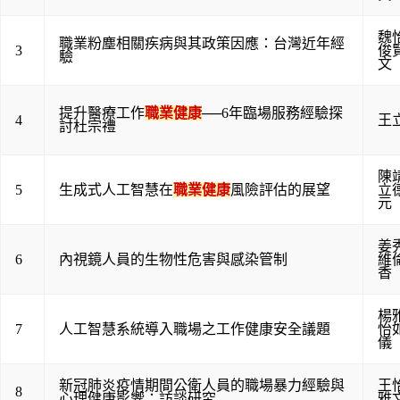
魏
職業粉塵相關疾病與其政策因應：台灣近年經
3
俊
驗
文
提升醫療工作
職業健康
──6年臨場服務經驗探
4
王
討杜宗禮
陳
5
生成式人工智慧在
職業健康
風險評估的展望
立
元
姜
6
內視鏡人員的生物性危害與感染管制
維
香
楊
7
人工智慧系統導入職場之工作健康安全議題
怡
儀
新冠肺炎疫情期間公衛人員的職場暴力經驗與
王
8
心理健康影響：訪談研究
雅