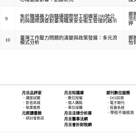
鄭
免於職場暴力與騷擾國際勞工組織第190號公
9
宗
約與國際調查對臺灣職業安全衛生管理的啟示
婷
臺灣工作壓力問題的演變與政策發展：多元流
鄭
10
模式分析
怡
月旦品評家
月旦知識庫
期刊數位服務
．
．
講座試聽
數位授權
．DOI註冊
．
．
影音商城
個人購點
．電子期刊
．
．
執業進修
單位採購
．投審系統
．學術不端檢測
元照讀書館
月旦法律分析庫
．
研討會新訊
月旦醫事法網
月旦會計財稅網