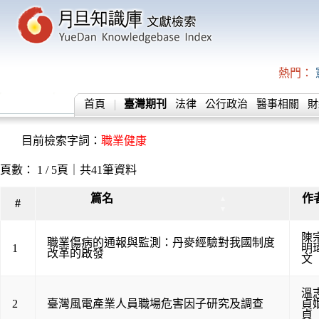
熱門：
首頁
臺灣期刊
法律
公行政治
醫事相關
財
目前檢索字詞：
職業健康
頁數： 1 / 5頁｜共41筆資料
篇名
作
▲
#
▼
陳
職業傷病的通報與監測：丹麥經驗對我國制度
1
明
改革的啟發
文
溫
2
臺灣風電產業人員職場危害因子研究及調查
貞
貞