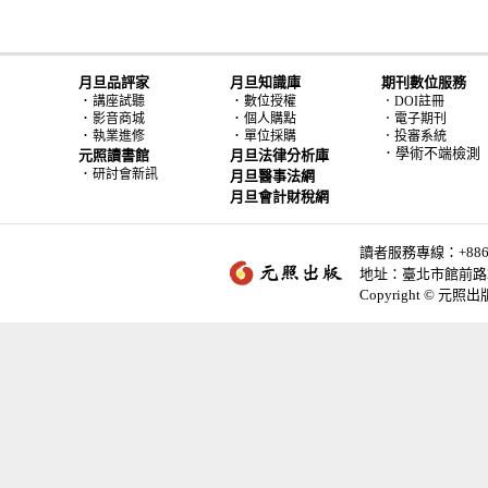
月旦品評家
月旦知識庫
期刊數位服務
．
．
講座試聽
數位授權
．DOI註冊
．
．
影音商城
個人購點
．電子期刊
．
．
執業進修
單位採購
．投審系統
．學術不端檢測
元照讀書館
月旦法律分析庫
．
研討會新訊
月旦醫事法網
月旦會計財稅網
讀者服務專線：+886-2-
地址：臺北市館前路2
Copyright © 元照出