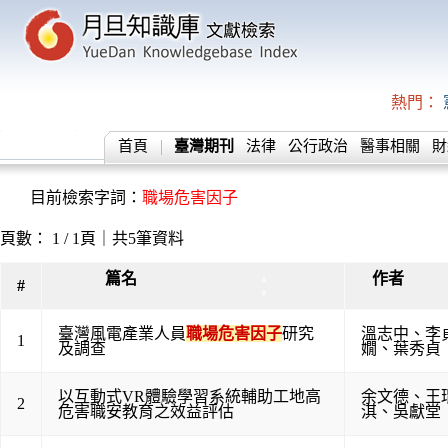
熱門：
首頁
臺灣期刊
法律
公行政治
醫事相關
財
目前檢索字詞：
職場危害因子
頁數： 1 / 1頁｜共5筆資料
篇名
作者
▲
#
▼
臺灣風電產業人員
職場危害因子
研究
溫志中
、
李
1
及調查
嫺
、
葉秀貞
以互動式VR體驗學習系統輔助工地高
余文德
、
王
2
危害職安教育之效益評估
淇
、
吳獻堂