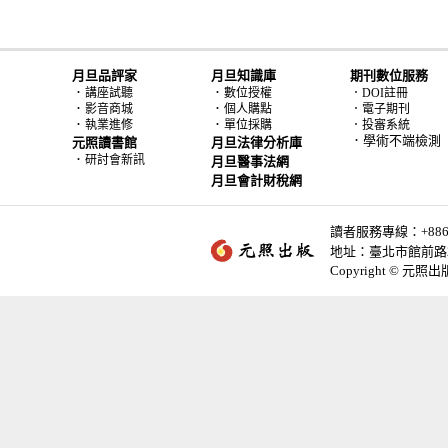
月旦品評家
月旦知識庫
期刊數位服務
．
．
講座試聽
數位授權
．DOI註冊
．
．
影音商城
個人購點
．電子期刊
．
．
執業進修
單位採購
．投審系統
．學術不端檢測
元照讀書館
月旦法律分析庫
．
研討會新訊
月旦醫事法網
月旦會計財稅網
讀者服務專線：+886-2-
地址：臺北市館前路2
Copyright © 元照出