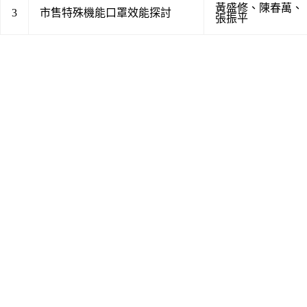
黃盛修
、
陳春萬
、
3
市售特殊機能口罩效能探討
張振平