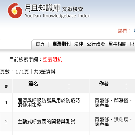
熱門：
首頁
臺灣期刊
法律
公行政治
醫事相關
財
目前檢索字詞：
空氣阻抗
頁數： 1 / 1頁｜共3筆資料
篇名
作者
▲
▲
#
▼
▼
面罩與呼吸防護具用於防疫時
黃盛修
、
邱瀞儀
、
1
的使用策略
陳春萬
黃盛修
、
洪粕宸
、
2
主動式呼氣閥的開發與測試
陳春萬