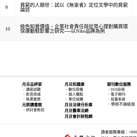
貧窮的人類世：試以《無家者》定位文學中的貧窮
9
論述
綠色知覺價值、企業社會責任與從眾心理對購買環
10
保運動鞋影響之研究──以Nike品牌為例
月旦品評家
月旦知識庫
期刊數位服務
．
．
講座試聽
數位授權
．DOI註冊
．
．
影音商城
個人購點
．電子期刊
．
．
執業進修
單位採購
．投審系統
．學術不端檢測
元照讀書館
月旦法律分析庫
．
研討會新訊
月旦醫事法網
月旦會計財稅網
讀者服務專線：+886-2-