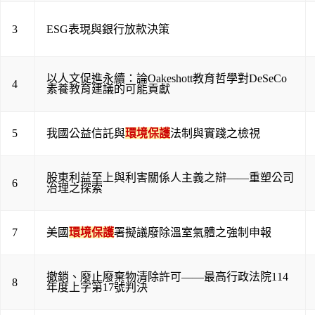
3
ESG表現與銀行放款決策
以人文促進永續：論Oakeshott教育哲學對DeSeCo
4
素養教育建議的可能貢獻
5
我國公益信託與
環境保護
法制與實踐之檢視
股東利益至上與利害關係人主義之辯――重塑公司
6
治理之探索
7
美國
環境保護
署擬議廢除溫室氣體之強制申報
撤銷、廢止廢棄物清除許可——最高行政法院114
8
年度上字第17號判決