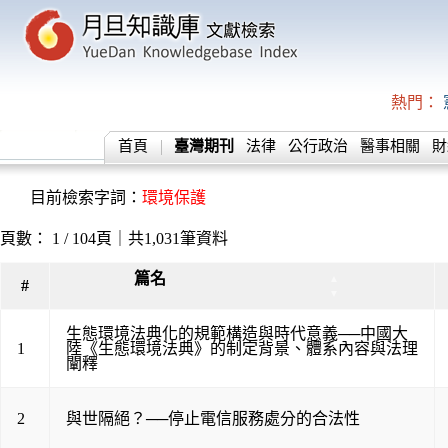
熱門：
首頁
臺灣期刊
法律
公行政治
醫事相關
財
目前檢索字詞：
環境保護
頁數： 1 / 104頁｜共1,031筆資料
篇名
▲
#
▼
生態環境法典化的規範構造與時代意義──中國大
1
陸《生態環境法典》的制定背景、體系內容與法理
闡釋
2
與世隔絕？──停止電信服務處分的合法性