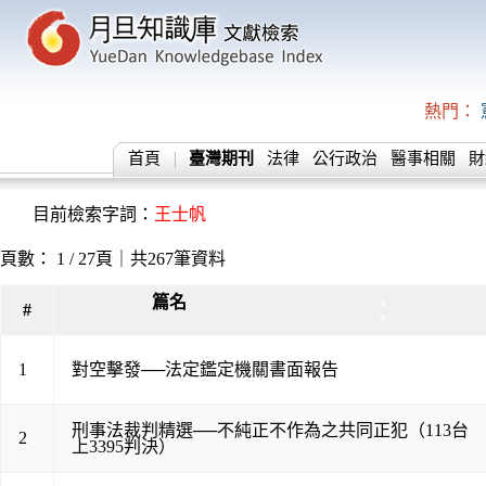
熱門：
首頁
臺灣期刊
法律
公行政治
醫事相關
財
目前檢索字詞：
王士帆
頁數： 1 / 27頁｜共267筆資料
篇名
▲
#
▼
1
對空擊發──法定鑑定機關書面報告
刑事法裁判精選──不純正不作為之共同正犯（113台
2
上3395判決）