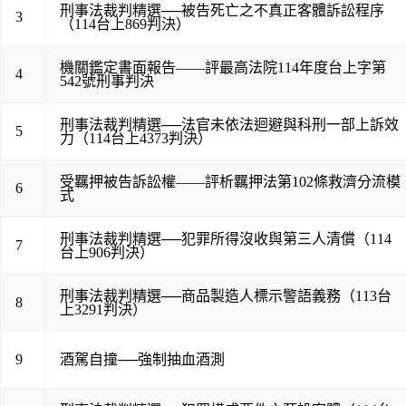
刑事法裁判精選──被告死亡之不真正客體訴訟程序
3
（114台上869判決）
機關鑑定書面報告——評最高法院114年度台上字第
4
542號刑事判決
刑事法裁判精選──法官未依法迴避與科刑一部上訴效
5
力（114台上4373判決）
受羈押被告訴訟權——評析羈押法第102條救濟分流模
6
式
刑事法裁判精選──犯罪所得沒收與第三人清償（114
7
台上906判決）
刑事法裁判精選──商品製造人標示警語義務（113台
8
上3291判決）
9
酒駕自撞──強制抽血酒測