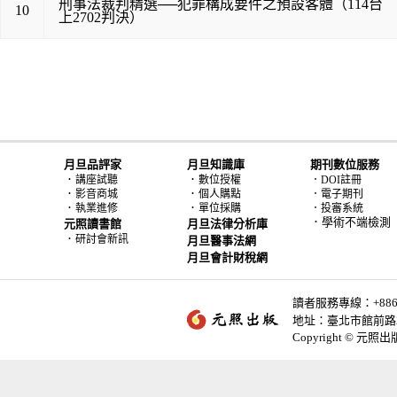
刑事法裁判精選──犯罪構成要件之預設客體（114台
10
上2702判決）
月旦品評家
月旦知識庫
期刊數位服務
．
．
講座試聽
數位授權
．DOI註冊
．
．
影音商城
個人購點
．電子期刊
．
．
執業進修
單位採購
．投審系統
．學術不端檢測
元照讀書館
月旦法律分析庫
．
研討會新訊
月旦醫事法網
月旦會計財稅網
讀者服務專線：+886-2-
地址：臺北市館前路2
Copyright © 元照出