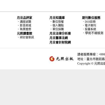
月旦品評家
月旦知識庫
期刊數位服務
．
．
講座試聽
數位授權
．DOI註冊
．
．
影音商城
個人購點
．電子期刊
．
．
執業進修
單位採購
．投審系統
．學術不端檢測
元照讀書館
月旦法律分析庫
．
研討會新訊
月旦醫事法網
月旦會計財稅網
讀者服務專線：+886-2-
地址：臺北市館前路2
Copyright © 元照出