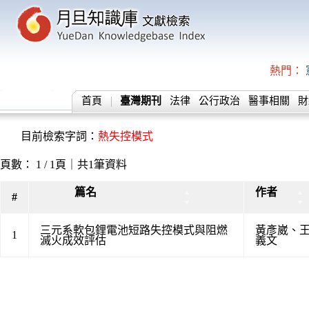
熱門：
首頁
臺灣期刊
法律
公行政治
醫事相關
財
目前檢索字詞：
熱失控模式
頁數： 1 / 1頁｜共1筆資料
篇名
作者
▲
▲
#
▼
▼
三元系軟包鋰電池短路失控模式與阻燃
黃彥崴
、
1
滅火成效評估
義文