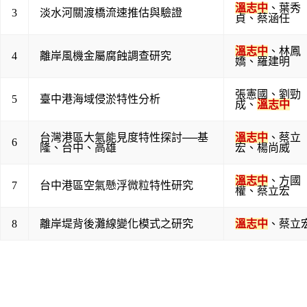
溫志中
、
葉秀
3
淡水河關渡橋流速推估與驗證
貞
、
蔡涵任
溫志中
、
林鳳
4
離岸風機金屬腐蝕調查研究
嬌
、
羅建明
張憲國
、
劉勁
5
臺中港海域侵淤特性分析
成
、
溫志中
台灣港區大氣能見度特性探討──基
溫志中
、
蔡立
6
隆、台中、高雄
宏
、
楊尚威
溫志中
、
方國
7
台中港區空氣懸浮微粒特性研究
權
、
蔡立宏
8
離岸堤背後灘線變化模式之研究
溫志中
、
蔡立