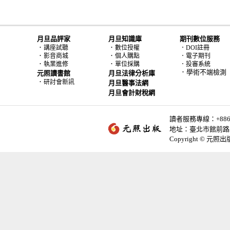
月旦品評家
月旦知識庫
期刊數位服務
．
．
講座試聽
數位授權
．DOI註冊
．
．
影音商城
個人購點
．電子期刊
．
．
執業進修
單位採購
．投審系統
．學術不端檢測
元照讀書館
月旦法律分析庫
．
研討會新訊
月旦醫事法網
月旦會計財稅網
讀者服務專線：+886-2-
地址：臺北市館前路2
Copyright © 元照出