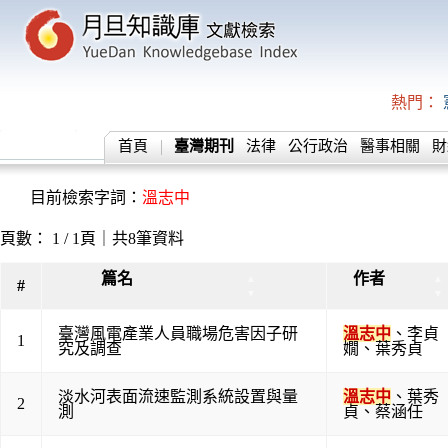
熱門：
首頁
臺灣期刊
法律
公行政治
醫事相關
財
目前檢索字詞：
溫志中
頁數： 1 / 1頁｜共8筆資料
篇名
作者
▲
▲
#
▼
▼
臺灣風電產業人員職場危害因子研
溫志中
、
李貞
1
究及調查
嫺
、
葉秀貞
淡水河表面流速監測系統設置與量
溫志中
、
葉秀
2
測
貞
、
蔡涵任