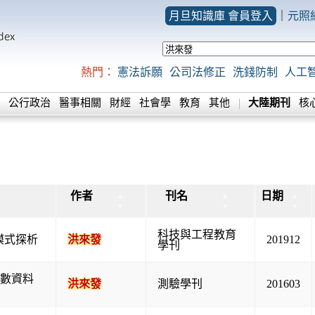
月旦知識庫 會員登入
｜
元照
熱門：
憲法訴願
公司法修正
洗錢防制
人工
公行政治
醫事相關
財經
社會學
教育
其他
大陸期刊
核
作者
刊名
日期
▲
▲
▲
▲
▼
▼
▼
▼
科技與工程教育
模式探析
洪來發
201912
學刊
在計數資料
洪來發
測驗學刊
201603