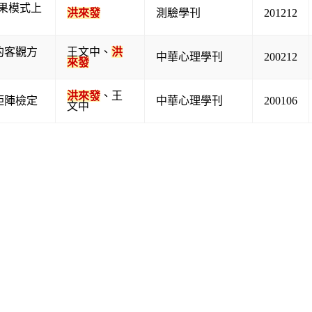
果模式上
洪來發
測驗學刊
201212
的客觀方
王文中
、
洪
中華心理學刊
200212
來發
洪來發
、
王
矩陣檢定
中華心理學刊
200106
文中