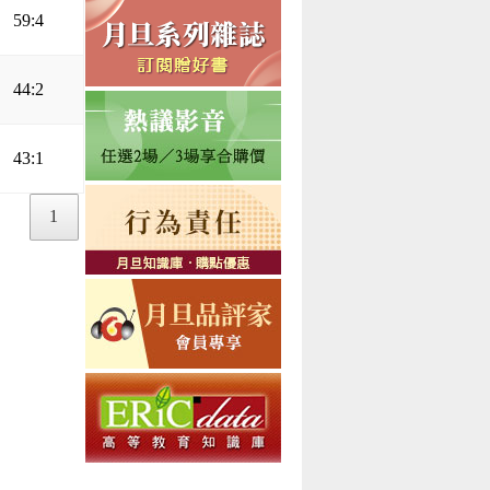
59:4
44:2
43:1
1