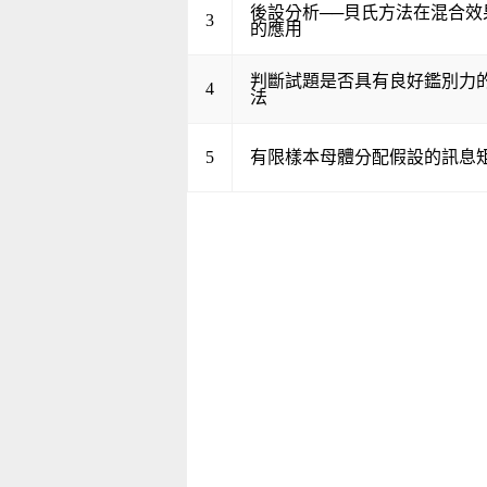
後設分析──貝氏方法在混合效
3
的應用
判斷試題是否具有良好鑑別力
4
法
5
有限樣本母體分配假設的訊息