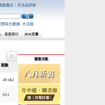
網路書店
｜
月旦品評家
智慧與大數據
大法庭
心
重要期刊
DOI文章
1
優惠活動
期數
▲
▼
49:1&2
63:1