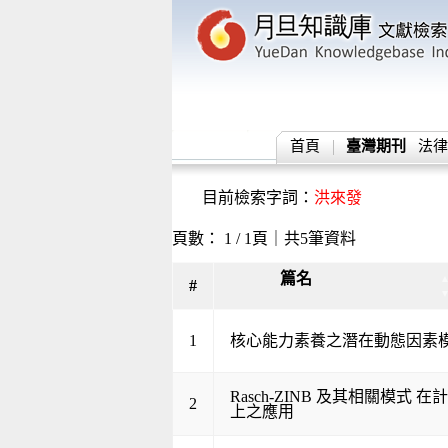
首頁
臺灣期刊
法律
目前檢索字詞：
洪來發
頁數： 1 / 1頁｜共5筆資料
篇名
#
1
核心能力素養之潛在動態因素
Rasch-ZINB 及其相關模式 
2
上之應用