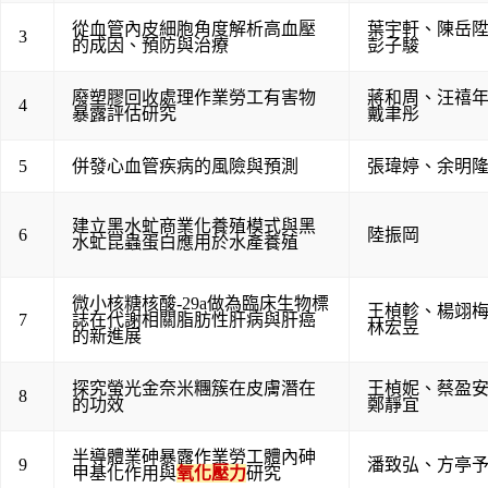
從血管內皮細胞角度解析高血壓
葉宇軒
、
陳岳
3
的成因、預防與治療
彭子駿
廢塑膠回收處理作業勞工有害物
蔣和周
、
汪禧
4
暴露評估研究
戴聿彤
5
併發心血管疾病的風險與預測
張瑋婷
、
余明
建立黑水虻商業化養殖模式與黑
6
陸振岡
水虻昆蟲蛋白應用於水產養殖
微小核糖核酸-29a做為臨床生物標
王楨軫
、
楊翊
7
誌在代謝相關脂肪性肝病與肝癌
林宏昱
的新進展
探究螢光金奈米糰簇在皮膚潛在
王楨妮
、
蔡盈
8
的功效
鄭靜宜
半導體業砷暴露作業勞工體內砷
9
潘致弘
、
方亭
甲基化作用與
氧化壓力
研究