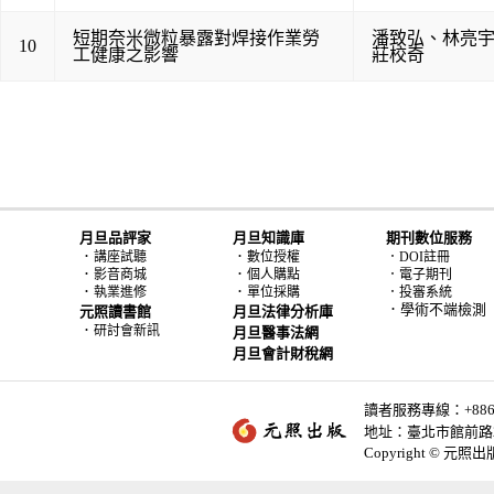
短期奈米微粒暴露對焊接作業勞
潘致弘
、
林亮
10
工健康之影響
莊校奇
月旦品評家
月旦知識庫
期刊數位服務
．
．
講座試聽
數位授權
．DOI註冊
．
．
影音商城
個人購點
．電子期刊
．
．
執業進修
單位採購
．投審系統
．學術不端檢測
元照讀書館
月旦法律分析庫
．
研討會新訊
月旦醫事法網
月旦會計財稅網
讀者服務專線：+886-2-
地址：臺北市館前路2
Copyright © 元照出