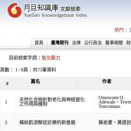
熱門：
首頁
臺灣期刊
法律
公行政治
醫事相關
財
目前檢索字詞：
氧化壓力
頁數： 1 / 8頁｜共73筆資料
篇名
作者
▲
▲
#
▼
▼
Omowumi O.
天然化合物針對老化與神經退化
1
Adewale
、
Tewi
之作用與機制
Tencomnao
2
橫紋肌溶解症診療的新進展
蘇俞菱
、
黃道