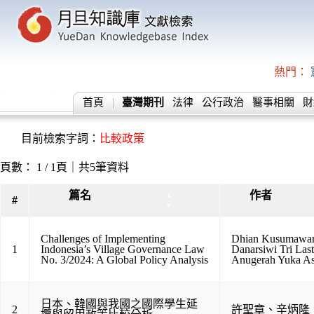
熱門：
首頁
臺灣期刊
法律
公行政治
醫事相關
財
目前檢索字詞：
比較政策
頁數： 1 / 1頁｜共5筆資料
篇名
作者
▲
#
▼
Challenges of Implementing
Dhian Kusumawar
1
Indonesia’s Village Governance Law
Danarsiwi Tri Las
No. 3/2024: A Global Policy Analysis
Anugerah Yuka A
日本、韓國與我國之國際學生延
2
許聖章
、
辛炳隆