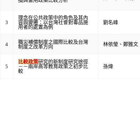
攬與留用政策比較分析
理念在公共政策中的角色及其內
3
容與變遷：以台灣社會對毒品施
劉名峰
用者的處置為例
職災補償制度之國際比較及台灣
4
林依瑩
、
鄭雅文
制度之改革方向
比較政策
研究的新制度研究途徑
5
－－兩岸高等教育政策之初步比
孫煒
較