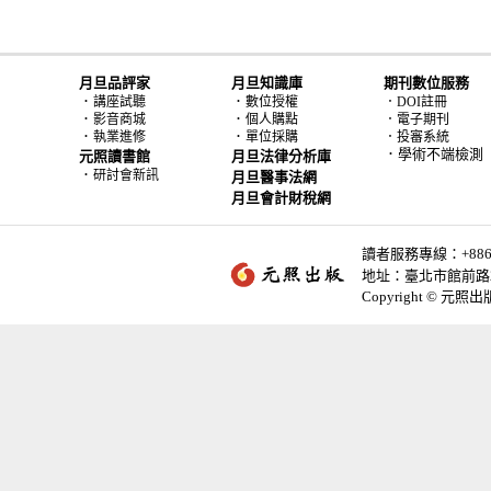
月旦品評家
月旦知識庫
期刊數位服務
．
．
講座試聽
數位授權
．DOI註冊
．
．
影音商城
個人購點
．電子期刊
．
．
執業進修
單位採購
．投審系統
．學術不端檢測
元照讀書館
月旦法律分析庫
．
研討會新訊
月旦醫事法網
月旦會計財稅網
讀者服務專線：+886-2-
地址：臺北市館前路2
Copyright © 元照出