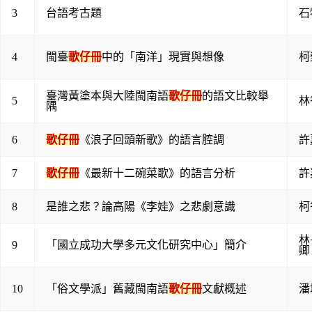
3
台語考古題
石
4
閩臺
歌仔冊
中的「南洋」現實與想像
柯
臺灣黃塗本與大陸閩南語
歌仔冊
的語文比較舉
5
林
隅
6
歌仔冊
《浪子回頭新歌》的語言腔調
許
7
歌仔冊
《最新十二碗菜歌》的語言分析
許
8
是誰之悲？論高陽《李娃》之悲劇意識
柯
林
9
「國立成功大學多元文化研究中心」簡介
卿
10
「俗文學派」舊藏閩南語
歌仔冊
文獻概述
潘