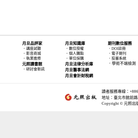
月旦品評家
月旦知識庫
期刊數位服務
．
．
講座試聽
數位授權
．DOI註冊
．
．
影音商城
個人購點
．電子期刊
．
．
執業進修
單位採購
．投審系統
．學術不端檢測
元照讀書館
月旦法律分析庫
．
研討會新訊
月旦醫事法網
月旦會計財稅網
讀者服務專線：+886-2-
地址：臺北市館前路2
Copyright © 元照出