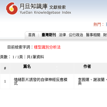
熱門：
首頁
臺灣期刊
法律
公行政治
醫事相關
財
目前檢索字詞：
樣型識別分析法
頁數： 1 / 1頁｜共1筆資料
篇名
作者
▲
#
▼
情緒影片誘發的自律神經反應模
李囿運
、
謝淑蘭
1
式
英