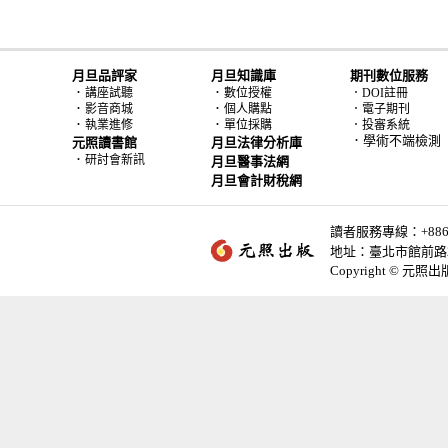
月旦品評家
月旦知識庫
期刊數位服務
．
．
講座試聽
數位授權
．DOI註冊
．
．
影音商城
個人購點
．電子期刊
．
．
執業進修
單位採購
．投審系統
．學術不端檢測
元照讀書館
月旦法律分析庫
．
研討會新訊
月旦醫事法網
月旦會計財稅網
讀者服務專線：+886-2-
地址：臺北市館前路2
Copyright © 元照出