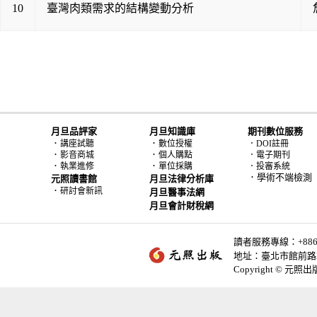
10
臺灣肉類需求的結構變動分析
月旦品評家
月旦知識庫
期刊數位服務
．
．
講座試聽
數位授權
．DOI註冊
．
．
影音商城
個人購點
．電子期刊
．
．
執業進修
單位採購
．投審系統
．學術不端檢測
元照讀書館
月旦法律分析庫
．
研討會新訊
月旦醫事法網
月旦會計財稅網
讀者服務專線：+886-2-
地址：臺北市館前路2
Copyright © 元照出