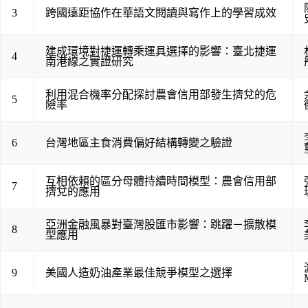
3
跨國遠距協作在華語文閱讀與寫作上的學習成效
建成環境對捷運轉乘運具選擇的影響：臺北捷運
4
南港線之實證研究
利用混合機率分配探討農會信用部發生擠兌的危
5
險率
6
台灣地區主食消費偏好結構轉變之驗證
互相依賴的區分母體持續時間模型：農會信用部
7
擠兌的應用
亞洲金融風暴對臺灣股匯市影響：跳躍－擴散模
8
型應用
9
美國人造奶油產業最佳競爭模型之選擇