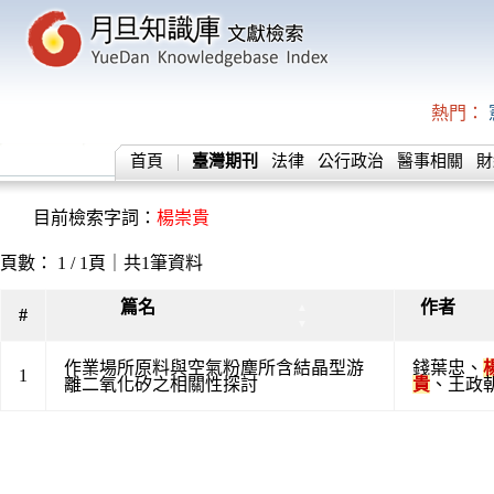
熱門：
首頁
臺灣期刊
法律
公行政治
醫事相關
財
目前檢索字詞：
楊崇貴
頁數： 1 / 1頁｜共1筆資料
篇名
作者
▲
#
▼
作業場所原料與空氣粉塵所含結晶型游
錢葉忠
、
1
離二氧化矽之相關性探討
貴
、
王政