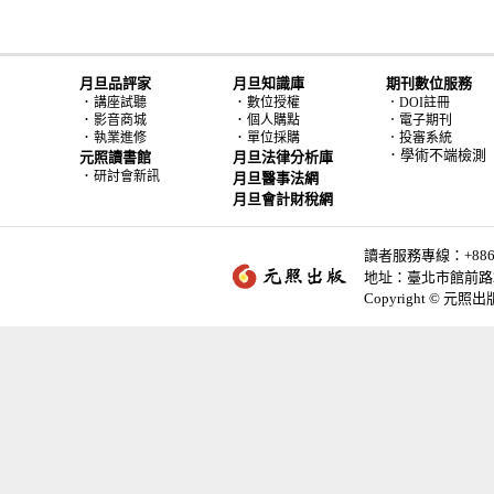
月旦品評家
月旦知識庫
期刊數位服務
．
．
講座試聽
數位授權
．DOI註冊
．
．
影音商城
個人購點
．電子期刊
．
．
執業進修
單位採購
．投審系統
．學術不端檢測
元照讀書館
月旦法律分析庫
．
研討會新訊
月旦醫事法網
月旦會計財稅網
讀者服務專線：+886-2-
地址：臺北市館前路2
Copyright © 元照出