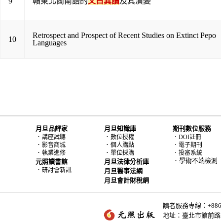
9
贛東北閩南語的
文白異讀
及其演變
Retrospect and Prospect of Recent Studies on Extinct Pepo
10
Languages
月旦品評家
月旦知識庫
期刊數位服務
．
．
講座試聽
數位授權
．DOI註冊
．
．
影音商城
個人購點
．電子期刊
．
．
執業進修
單位採購
．投審系統
．學術不端檢測
元照讀書館
月旦法律分析庫
．
研討會新訊
月旦醫事法網
月旦會計財稅網
讀者服務專線：+886-2-
地址：臺北市館前路2