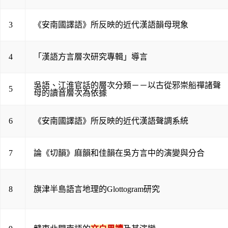
3
《安南國譯語》所反映的近代漢語韻母現象
4
「漢語方言層次研究專輯」導言
吳語、江淮官話的層次分類－－以古從邪崇船禪諸聲
5
母的讀音層次為依據
6
《安南國譯語》所反映的近代漢語聲調系統
7
論《切韻》麻韻和佳韻在吳方言中的演變與分合
8
旗津半島語言地理的Glottogram研究