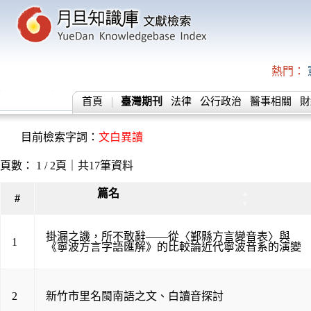
熱門：
首頁
臺灣期刊
法律
公行政治
醫事相關
財
目前檢索字詞：
文白異讀
頁數： 1 / 2頁｜共17筆資料
篇名
▲
#
▼
掛漏之譏，所不敢辭——從〈鄞縣方言變音表〉與
1
《寧波方言字語匯解》的比較論近代寧波音系的演變
2
新竹市里名閩南語之文、白讀音探討