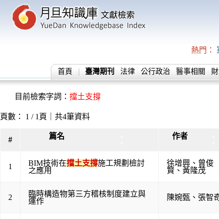
熱門：
首頁
臺灣期刊
法律
公行政治
醫事相關
財
目前檢索字詞：
擋土支撐
頁數： 1 / 1頁｜共4筆資料
篇名
作者
▲
▲
#
▼
▼
BIM技術在
擋土支撐
施工規劃檢討
徐增興
、
曾俊
1
之應用
賢
、
黃隆茂
臨時構造物第三方稽核制度建立與
2
陳婉甄
、
張智
運作