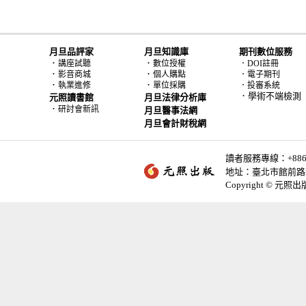
月旦品評家
月旦知識庫
期刊數位服務
．
．
講座試聽
數位授權
．DOI註冊
．
．
影音商城
個人購點
．電子期刊
．
．
執業進修
單位採購
．投審系統
．學術不端檢測
元照讀書館
月旦法律分析庫
．
研討會新訊
月旦醫事法網
月旦會計財稅網
讀者服務專線：+886-2-
地址：臺北市館前路2
Copyright © 元照出