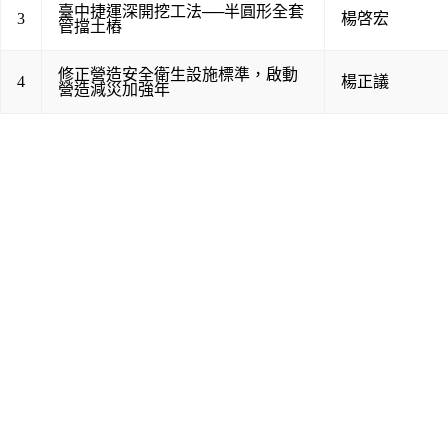
臺中捷運深開挖工法──半圓形全套
3
楊啓宏
管擋土樁
修正營造安全衛生設施標準，啟動
4
楊正議
營造減災加強年