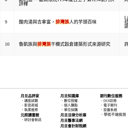
評釋
L
9
酸肉湯與吉拿富，
排灣族
人的芋頭百味
10
魯凱族與
排灣族
干欄式穀倉建築形式來源研究
月旦品評家
月旦知識庫
期刊數位服務
．
．
講座試聽
數位授權
．DOI註冊
．
．
影音商城
個人購點
．電子期刊
．
．
執業進修
單位採購
．投審系統
．學術不端檢測
元照讀書館
月旦法律分析庫
．
研討會新訊
月旦醫事法網
月旦會計財稅網