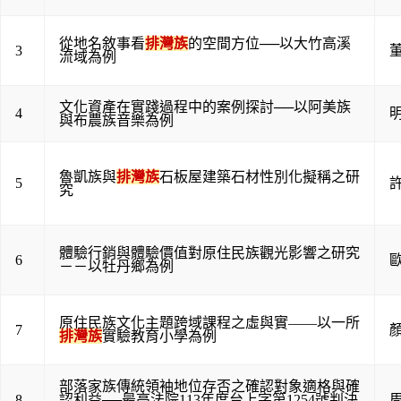
從地名敘事看
排灣族
的空間方位──以大竹高溪
3
流域為例
文化資產在實踐過程中的案例探討──以阿美族
4
與布農族音樂為例
魯凱族與
排灣族
石板屋建築石材性別化擬稱之研
5
究
體驗行銷與體驗價值對原住民族觀光影響之研究
6
－－以牡丹鄉為例
原住民族文化主題跨域課程之虛與實——以一所
7
排灣族
實驗教育小學為例
部落家族傳統領袖地位存否之確認對象適格與確
8
認利益──最高法院113年度台上字第1254號判決