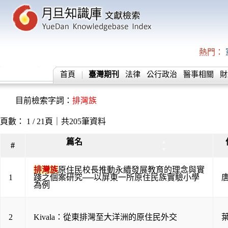
熱門：
首頁
臺灣期刊
法律
公行政治
醫事相關
財
目前檢索字詞：
排灣族
頁數： 1 / 21頁｜共205筆資料
篇名
▲
#
▼
排灣族
原住民校長推動永續發展教育的理念與實
1
踐之個案研究──以屏東一所原住民族實驗小學
為例
2
Kivala：從東排灣至大洋洲的原住民外交