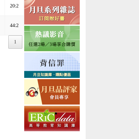
20:2
44:2
1