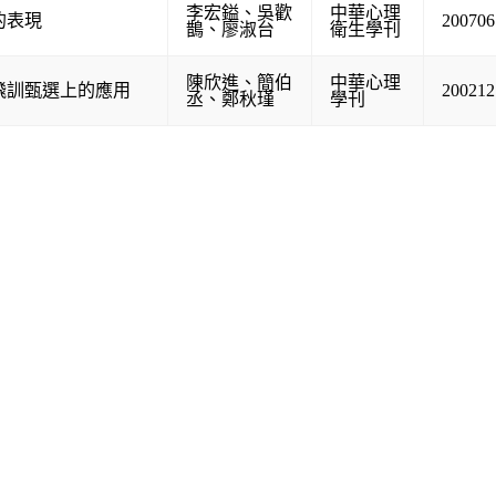
李宏鎰
、
吳歡
中華心理
的表現
200706
鵲
、
廖淑台
衛生學刊
陳欣進
、
簡伯
中華心理
飛訓甄選上的應用
200212
丞
、
鄭秋瑾
學刊