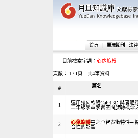
首頁
臺灣期刊
法律
目前檢索字詞：
心像旋轉
頁數： 1 / 1頁｜共4筆資料
篇名
#
運用幾何軟體Cabri 3D 與
1
二年級學童學習空間旋轉概念
心像旋轉
中之心智表徵特性─ 
2
合性的影響