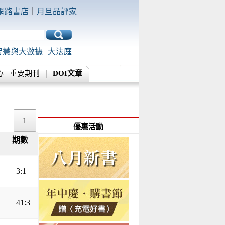
網路書店
｜
月旦品評家
智慧與大數據
大法庭
心
重要期刊
DOI文章
1
優惠活動
期數
▲
▼
3:1
41:3