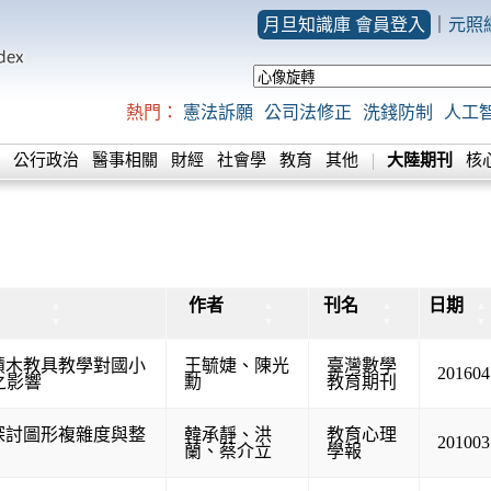
月旦知識庫 會員登入
｜
元照
熱門：
憲法訴願
公司法修正
洗錢防制
人工
公行政治
醫事相關
財經
社會學
教育
其他
大陸期刊
核
作者
刊名
日期
▲
▲
▲
▲
▼
▼
▼
▼
實體積木教具教學對國小
王毓婕
、
陳光
臺灣數學
201604
之影響
勳
教育期刊
探討圖形複雜度與整
韓承靜
、
洪
教育心理
201003
蘭
、
蔡介立
學報