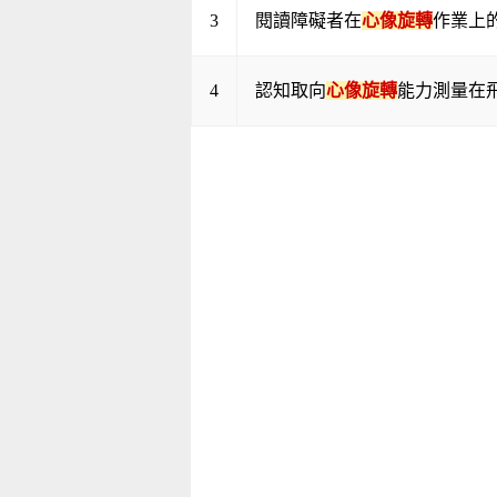
3
閱讀障礙者在
心像旋轉
作業上
4
認知取向
心像旋轉
能力測量在