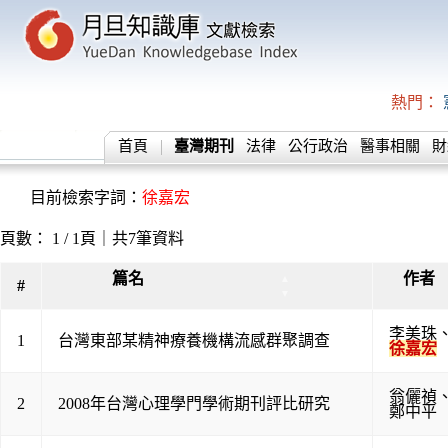
熱門：
首頁
臺灣期刊
法律
公行政治
醫事相關
財
目前檢索字詞：
徐嘉宏
頁數： 1 / 1頁｜共7筆資料
篇名
作者
▲
#
▼
李美珠
1
台灣東部某精神療養機構流感群聚調查
徐嘉宏
翁儷禎
2
2008年台灣心理學門學術期刊評比研究
鄭中平