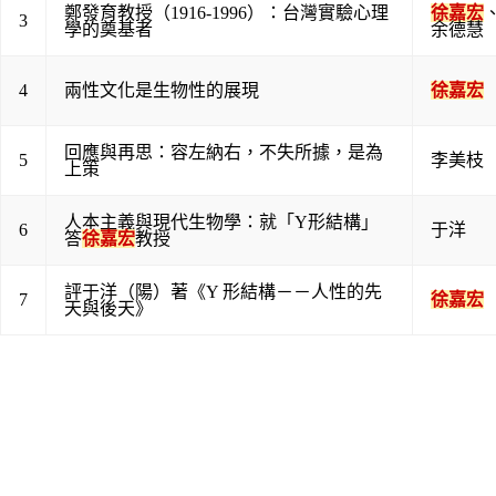
鄭發育教授（1916-1996）：台灣實驗心理
徐嘉宏
3
學的奠基者
余德慧
4
兩性文化是生物性的展現
徐嘉宏
回應與再思：容左納右，不失所據，是為
5
李美枝
上策
人本主義與現代生物學：就「Y形結構」
6
于洋
答
徐嘉宏
教授
評于洋（陽）著《Y 形結構－－人性的先
7
徐嘉宏
天與後天》