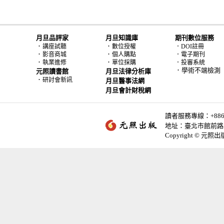
月旦品評家
月旦知識庫
期刊數位服務
．
．
講座試聽
數位授權
．DOI註冊
．
．
影音商城
個人購點
．電子期刊
．
．
執業進修
單位採購
．投審系統
．學術不端檢測
元照讀書館
月旦法律分析庫
．
研討會新訊
月旦醫事法網
月旦會計財稅網
讀者服務專線：+886-2-
地址：臺北市館前路2
Copyright © 元照出