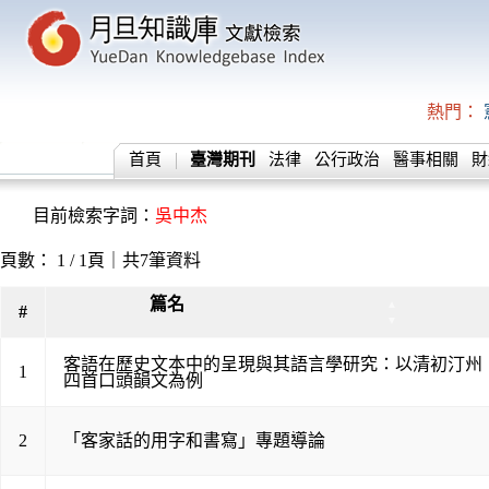
熱門：
首頁
臺灣期刊
法律
公行政治
醫事相關
財
目前檢索字詞：
吳中杰
頁數： 1 / 1頁｜共7筆資料
篇名
▲
#
▼
客語在歷史文本中的呈現與其語言學研究：以清初汀州
1
四首口頭韻文為例
2
「客家話的用字和書寫」專題導論