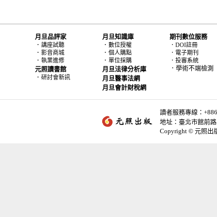
月旦品評家
月旦知識庫
期刊數位服務
．
．
講座試聽
數位授權
．DOI註冊
．
．
影音商城
個人購點
．電子期刊
．
．
執業進修
單位採購
．投審系統
．學術不端檢測
元照讀書館
月旦法律分析庫
．
研討會新訊
月旦醫事法網
月旦會計財稅網
讀者服務專線：+886-2-
地址：臺北市館前路2
Copyright © 元照出