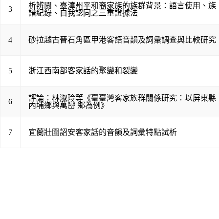
析辨閩、臺漳州平和裔家族的族群背景：語言使用、族
3
譜紀錄、自我認同之三重證據法
4
砂拉越古晉石角區甲港客語音韻及詞彙調查與比較研究
5
浙江西南部客家話的聚變和裂變
評論：林淑玲等《臺臺灣客家族群關係研究：以屏東縣
6
內埔鄉與萬巒 鄉為例》
7
宜蘭壯圍詔安客家話的音韻及詞彙特點試析