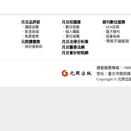
月旦品評家
月旦知識庫
期刊數位服務
．
．
講座試聽
數位授權
．DOI註冊
．
．
影音商城
個人購點
．電子期刊
．
．
執業進修
單位採購
．投審系統
．學術不端檢測
元照讀書館
月旦法律分析庫
．
研討會新訊
月旦醫事法網
月旦會計財稅網
讀者服務專線：+886-2-
地址：臺北市館前路2
Copyright © 元照出