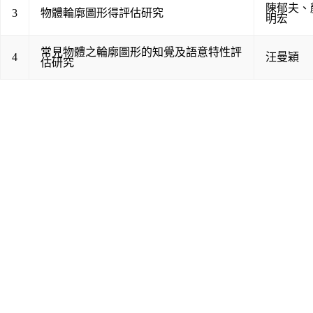
陳郁夫
、
3
物體輪廓圖形得評估研究
明宏
常見物體之輪廓圖形的知覺及語意特性評
4
汪曼穎
估研究