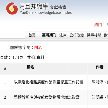
熱門：
首頁
臺灣期刊
法律
公行政治
醫事相關
財
目前檢索字詞：
叫名
頁數： 1 / 1頁｜共4筆資料
篇名
作者
▲
#
▼
1
以電腦化複雜廣度作業測量兒童工作記憶
陳湘淳
、
2
整體診斷性與複雜度對物體辨識之影響
汪曼穎
、