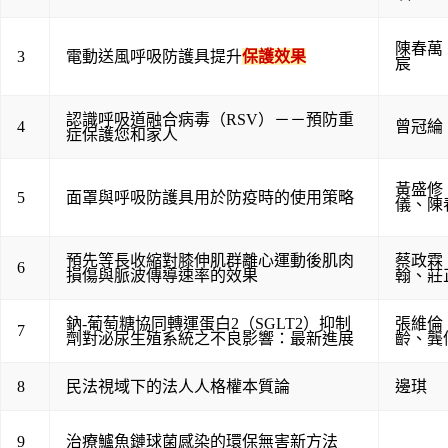
陳春萬
3
電動送風呼吸防護具提升
保護效果
宸
認識呼吸道融合病毒（RSV）－－預防重
4
曾冠綸
症保護您和家人
黃盛修
5
面罩與呼吸防護具用於防疫時的使用策略
儀
、
陳
預先等長收縮對膝伸肌群離心運動後肌肉
蔡政霖
6
損傷與脈波傳導速率的效果
翰
、
莊
鈉-葡萄糖協同轉運蛋白2（SGLT2）抑制
張維倫
7
劑對泌尿生殖系統之不良影響：最新進展
齡
、
龔
8
民法視域下的法人人格權本質論
邊琪
9
治療鱸魚鏈球菌感染的環保無害新方法