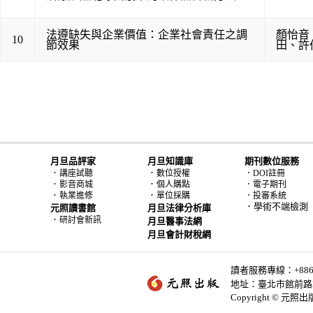
法遵缺失與企業價值：企業社會責任之調
顏怡音
10
節效果
田
、
許
月旦品評家
月旦知識庫
期刊數位服務
．
．
講座試聽
數位授權
．DOI註冊
．
．
影音商城
個人購點
．電子期刊
．
．
執業進修
單位採購
．投審系統
．學術不端檢測
元照讀書館
月旦法律分析庫
．
研討會新訊
月旦醫事法網
月旦會計財稅網
讀者服務專線：+886-2-
地址：臺北市館前路2
Copyright © 元照出