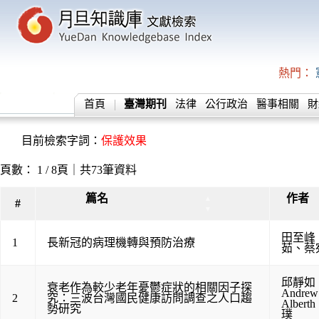
熱門：
首頁
臺灣期刊
法律
公行政治
醫事相關
財
目前檢索字詞：
保護效果
頁數： 1 / 8頁｜共73筆資料
篇名
作者
▲
#
▼
田至峰
1
長新冠的病理機轉與預防治療
茹
、
蔡
邱靜如
衰老作為較少老年憂鬱症狀的相關因子探
Andrew
2
究：三波台灣國民健康訪問調查之人口趨
Alberth
勢研究
璞