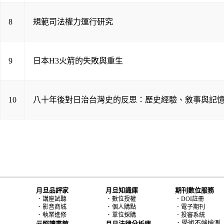
8
規範司法權力運行研究
9
日本H3火箭的失敗與重生
10
八十年後對日治台灣史的反思：歷史經驗、敘事與記
月旦品評家
月旦知識庫
期刊數位服務
．
．
講座試聽
數位授權
．DOI註冊
．
．
影音商城
個人購點
．電子期刊
．
．
執業進修
單位採購
．投審系統
．學術不端檢測
元照讀書館
月旦法律分析庫