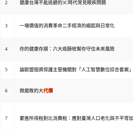
2
健康台灣不能逃避的3C時代常見眼疾問題
3
一場價值的消費革命二手經濟的崛起與日常化
4
你的健康存摺：六大癌篩檢幫你守住未來風險
5
論歐盟個資保護主管機關對「人工智慧數位綜合套案
6
微腐敗的大
代價
7
累進所得稅對比消費稅：應對臺灣人口老化與不平等