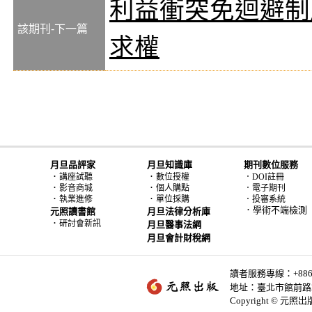
利益衝突免迴避制
該期刊-下一篇
求權
月旦品評家
月旦知識庫
期刊數位服務
．
．
講座試聽
數位授權
．DOI註冊
．
．
影音商城
個人購點
．電子期刊
．
．
執業進修
單位採購
．投審系統
．學術不端檢測
元照讀書館
月旦法律分析庫
．
研討會新訊
月旦醫事法網
月旦會計財稅網
讀者服務專線：+886-2-
地址：臺北市館前路2
Copyright © 元照出