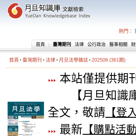
熱門：
首頁
臺灣期刊
法律
公行政治
醫事相關
財
首頁
臺灣期刊
法律
月旦法學雜誌
202506 (361期)
本站僅提供期
【月旦知識庫
全文，敬請
【登
最新
【購點活