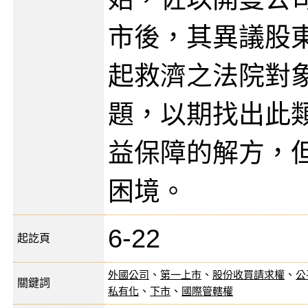
市後，其異議股
起救濟之法院對
題，以期找出此
益保障的解方，
困境。
6-22
起訖頁
外國公司
、
第一上市
、
股份收買請求權
、
公
關鍵詞
私有化
、
下市
、
國際管轄權