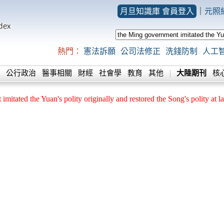
月旦知識庫 會員登入
｜
元照
熱門：
憲法訴願
公司法修正
洗錢防制
人工
公行政治
醫事相關
財經
社會學
教育
其他
大陸期刊
核
mitated the Yuan's polity originally and restored the Song's polity at la