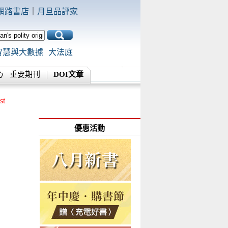
網路書店
｜
月旦品評家
智慧與大數據
大法庭
心
重要期刊
DOI文章
st
優惠活動