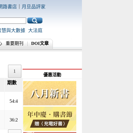
網路書店
｜
月旦品評家
智慧與大數據
大法庭
心
重要期刊
DOI文章
1
優惠活動
期數
▲
▼
54:4
36:2