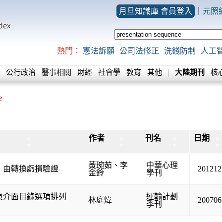
月旦知識庫 會員登入
｜
元照
熱門：
憲法訴願
公司法修正
洗錢防制
人工
公行政治
醫事相關
財經
社會學
教育
其他
大陸期刊
核
e
作者
刊名
日期
▲
▲
▲
▲
▼
▼
▼
▼
黃琬茹
、
李
中華心理
：由轉換虧損驗證
201212
金鈴
學刊
頁介面目錄選項排列
運輸計劃
林庭煒
200706
季刊