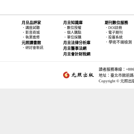
月旦品評家
月旦知識庫
期刊數位服務
．
．
講座試聽
數位授權
．DOI註冊
．
．
影音商城
個人購點
．電子期刊
．
．
執業進修
單位採購
．投審系統
．學術不端檢測
元照讀書館
月旦法律分析庫
．
研討會新訊
月旦醫事法網
月旦會計財稅網
讀者服務專線：+886-2-
地址：臺北市館前路2
Copyright © 元照出