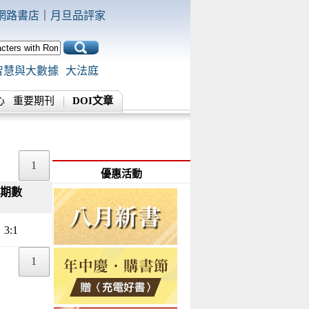
網路書店
｜
月旦品評家
智慧與大數據
大法庭
心
重要期刊
DOI文章
1
優惠活動
期數
▲
▼
3:1
1