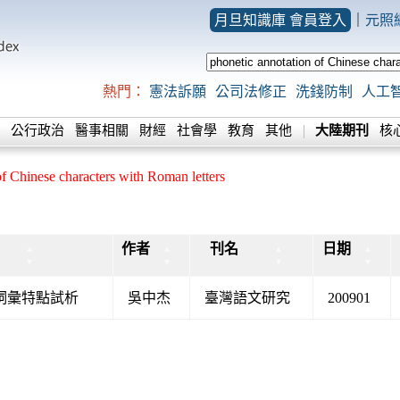
月旦知識庫 會員登入
｜
元照
熱門：
憲法訴願
公司法修正
洗錢防制
人工
公行政治
醫事相關
財經
社會學
教育
其他
大陸期刊
核
of Chinese characters with Roman letters
作者
刊名
日期
▲
▲
▲
▲
▼
▼
▼
▼
詞彙特點試析
吳中杰
臺灣語文研究
200901