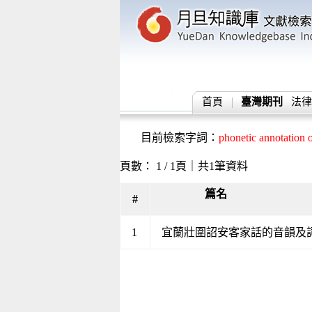
首頁
臺灣期刊
法律
目前檢索字詞：
phonetic annotation 
頁數： 1 / 1頁｜共1筆資料
篇名
#
1
宜蘭壯圍詔安客家話的音韻及