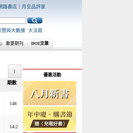
網路書店
｜
月旦品評家
智慧與大數據
大法庭
心
重要期刊
DOI文章
1
優惠活動
期數
▲
▼
148
14:2