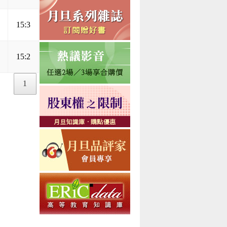
15:3
15:2
1