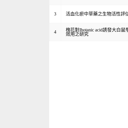
3
活血化瘀中草藥之生物活性評
槐花對Ibotanic acid誘發大
4
效用之研究