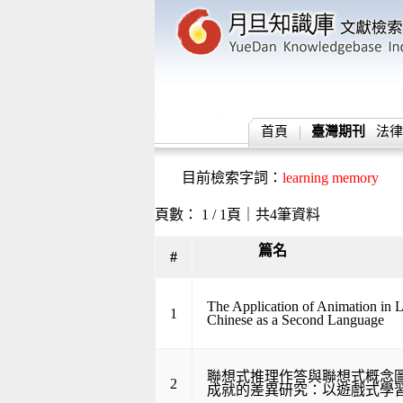
首頁
臺灣期刊
法律
目前檢索字詞：
learning memory
頁數： 1 / 1頁｜共4筆資料
篇名
#
The Application of Animation in 
1
Chinese as a Second Language
聯想式推理作答與聯想式概念
2
成就的差異研究：以遊戲式學