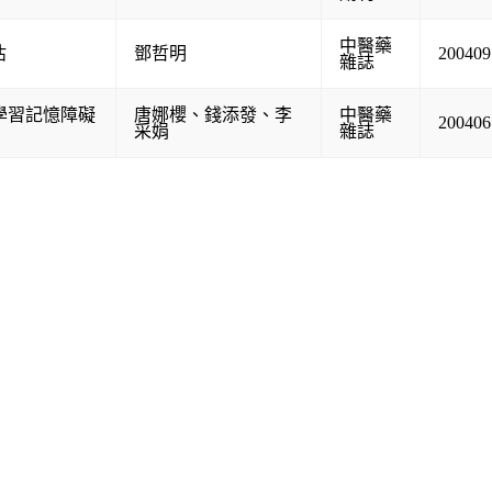
中醫藥
估
鄧哲明
200409
雜誌
白鼠學習記憶障礙
唐娜櫻
、
錢添發
、
李
中醫藥
200406
采娟
雜誌