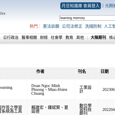
月旦知識庫 會員登入
｜
元照
熱門：
憲法訴願
公司法修正
洗錢防制
人工
公行政治
醫事相關
財經
社會學
教育
其他
大陸期刊
核
作者
刊名
日期
▲
▲
▲
▲
▼
▼
▼
▼
Doan Ngoc Minh
Learning
工業設
Phuong
、
Miao-Hsien
202306
計
Chuang
數位學
圖作答之學習
賴建宏
、
鍾斌賢
、
夏
習科技
202204
習系統為工具
延德
期刊