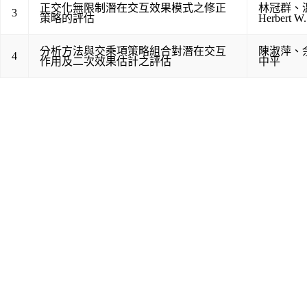
正交化無限制潛在交互效果模式之修正
林冠群
、
3
策略的評估
Herbert W
分析方法與交乘項策略組合對潛在交互
陳淑萍
、
4
作用及二次效果估計之評估
中平