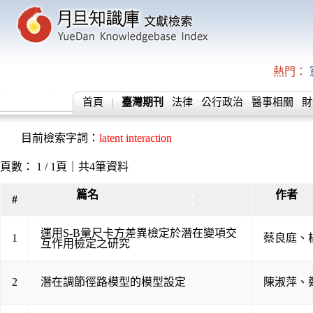
熱門：
首頁
臺灣期刊
法律
公行政治
醫事相關
財
目前檢索字詞：
latent interaction
頁數： 1 / 1頁｜共4筆資料
篇名
作者
▲
#
▼
運用S-B量尺卡方差異檢定於潛在變項交
1
蔡良庭
、
互作用檢定之研究
2
潛在調節徑路模型的模型設定
陳淑萍
、