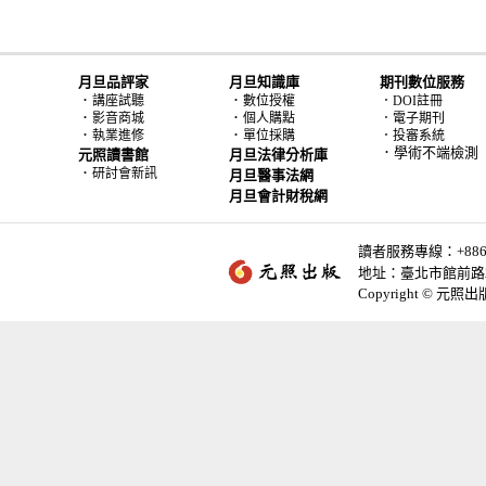
月旦品評家
月旦知識庫
期刊數位服務
．
．
講座試聽
數位授權
．DOI註冊
．
．
影音商城
個人購點
．電子期刊
．
．
執業進修
單位採購
．投審系統
．學術不端檢測
元照讀書館
月旦法律分析庫
．
研討會新訊
月旦醫事法網
月旦會計財稅網
讀者服務專線：+886-2-
地址：臺北市館前路2
Copyright © 元照出