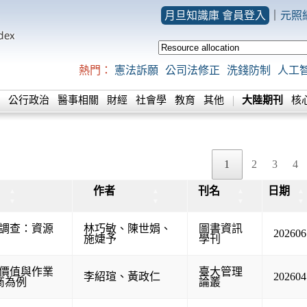
月旦知識庫 會員登入
｜
元照
熱門：
憲法訴願
公司法修正
洗錢防制
人工
公行政治
醫事相關
財經
社會學
教育
其他
大陸期刊
核
1
2
3
4
作者
刊名
日期
▲
▲
▲
▲
▼
▼
▼
▼
調查：資源
林巧敏
、
陳世娟
、
圖書資訊
202606
施婕予
學刊
價值與作業
臺大管理
李紹瑄
、
黃政仁
202604
商為例
論叢