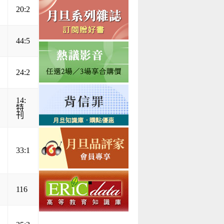
20:2
44:5
24:2
14:
特
刊
33:1
116