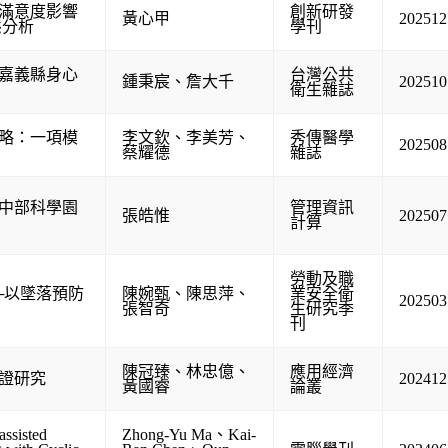
滿意度影響
創新研發
黃心甲
202512
態分析
學刊
嘉義縣身心
台灣公共
鍾秉宸
、
詹大千
202510
衛生雜誌
略：一項模
李文欽
、
李美芳
、
秀傳醫學
202508
蔡耀德
雜誌
中部科學園
管理資訊
張皓惟
202507
計算
勞動及職
─以墜落預防
陳婉甄
、
陳思萍
、
業安全衛
202503
張智奇
生研究季
刊
陳冠臻
、
林忠億
、
應用經濟
證研究
202412
黃國睿
論叢
assisted
Zhong-Yu Ma
、
Kai-