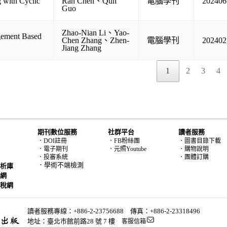
 with Cyclic
Ran Chen
、
Qun
電腦學刊
202406
Guo
Zhao-Nian Li
、
Yao-
gement Based
Chen Zhang
、
Zhen-
電腦學刊
202402
Jiang Zhang
1
2
3
4
期刊數位服務
社群平台
讀者服務
．DOI註冊
．FB粉絲團
．圖書目錄下載
．電子期刊
．元照Youtube
．購物說明
．投審系統
．團體訂購
．學術不端檢測
析庫
網
稅網
讀者服務專線：+886-2-23756688 傳真：+886-2-23318496
地址：臺北市館前路28 號 7 樓
客服信箱