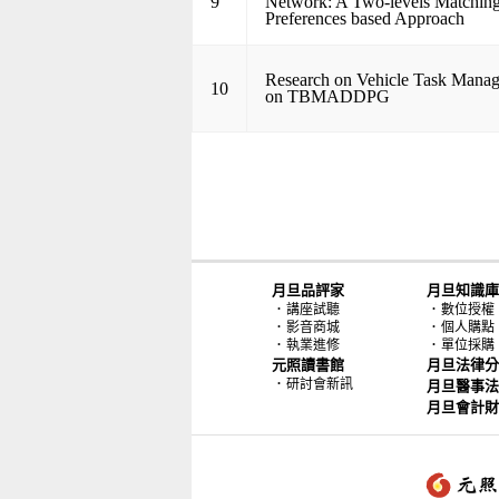
9
Network: A Two-levels Matching
Preferences based Approach
Research on Vehicle Task Mana
10
on TBMADDPG
月旦品評家
月旦知識庫
．
．
講座試聽
數位授權
．
．
影音商城
個人購點
．
．
執業進修
單位採購
元照讀書館
月旦法律分
．
研討會新訊
月旦醫事法
月旦會計財