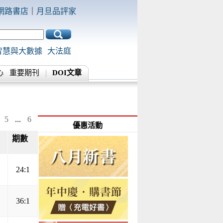
網路書店
｜
月旦品評家
智慧與大數據
大法庭
心
重要期刊
DOI文章
5
...
6
優惠活動
期數
▲
▼
24:1
36:1