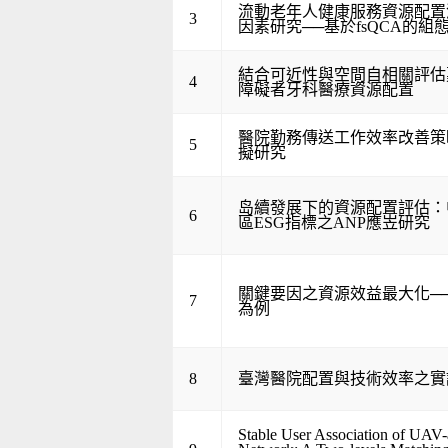
流動老年人健康服務資源配置
3
因素研究──基於fsQCA的組
結合可近性與空間自相關評估
4
障礙者牙科醫療資源配置
醫院勤務傳送工作效率改善策
5
擬研究
岛續發展下的資源配置評估：
6
區ESG指標之ANP應岦研究
關鍵要因之資源效益最大化─
7
為例
8
臺灣醫院配置與技術效率之實
Stable User Association of UAV-