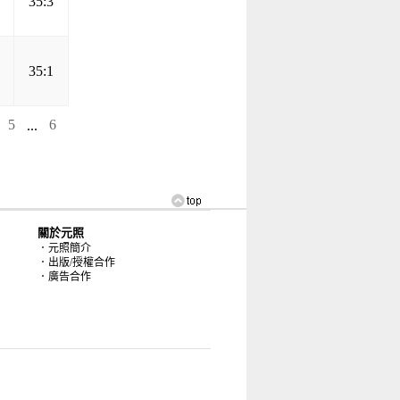
35:3
35:1
5
...
6
關於元照
．元照簡介
．出版/授權合作
．廣告合作