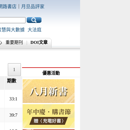
網路書店
｜
月旦品評家
智慧與大數據
大法庭
心
重要期刊
DOI文章
1
優惠活動
期數
▲
▼
33:1
39:7