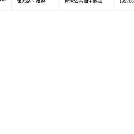
陳志銘
、
韓揆
台灣公共衛生雜誌
199706