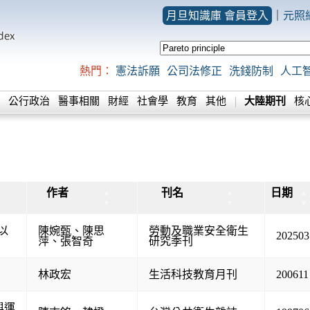
月旦知識庫 會員登入
｜
元照
熱門：
憲法訴願
公司法修正
洗錢防制
人工
公行政治
醫事相關
財經
社會學
教育
其他
大陸期刊
核
作者
刊名
日期
▲
▲
▲
▼
▼
▼
以
陳婉甄
、
陳思
勞動及職業安全衛生
202503
萍
、
張智奇
研究季刊
林政宏
生活科技教育月刊
200611
與運