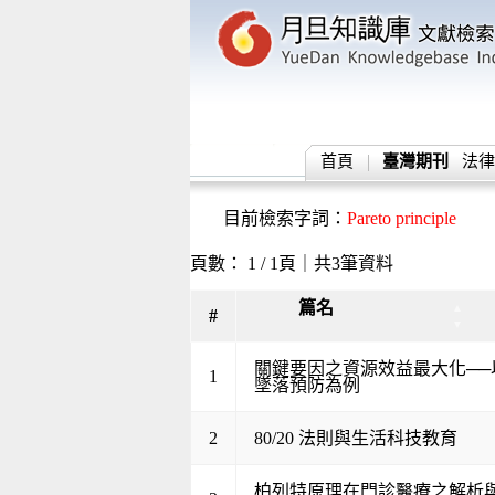
首頁
臺灣期刊
法律
目前檢索字詞：
Pareto principle
頁數： 1 / 1頁｜共3筆資料
篇名
▲
#
▼
關鍵要因之資源效益最大化──
1
墜落預防為例
2
80/20 法則與生活科技教育
柏列特原理在門診醫療之解析