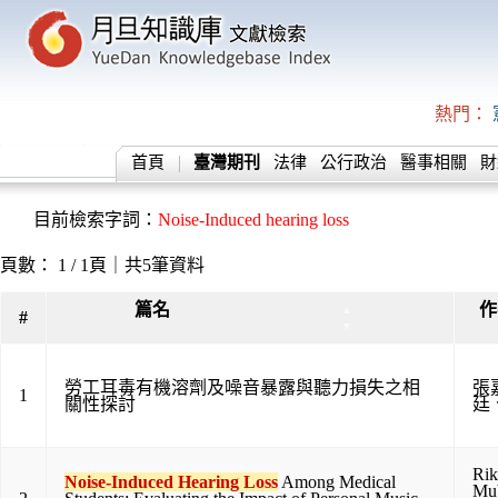
熱門：
首頁
臺灣期刊
法律
公行政治
醫事相關
財
目前檢索字詞：
Noise-Induced hearing loss
頁數： 1 / 1頁｜共5筆資料
篇名
作
▲
#
▼
勞工耳毒有機溶劑及噪音暴露與聽力損失之相
張
1
關性探討
廷
Rik
Noise-Induced Hearing Loss
Among Medical
Mu