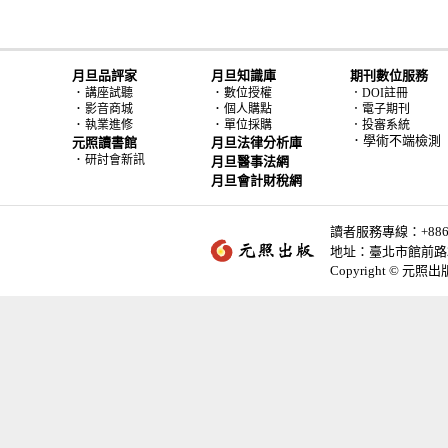
月旦品評家
月旦知識庫
期刊數位服務
．
．
講座試聽
數位授權
．DOI註冊
．
．
影音商城
個人購點
．電子期刊
．
．
執業進修
單位採購
．投審系統
．學術不端檢測
元照讀書館
月旦法律分析庫
．
研討會新訊
月旦醫事法網
月旦會計財稅網
讀者服務專線：+886-2-
地址：臺北市館前路2
Copyright © 元照出