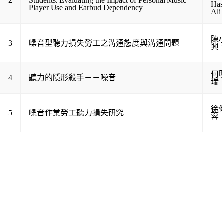
2
Students: Evaluating the Impact of Personal Music
Has
Player Use and Earbud Dependency
Ali
陳
3
噪音型聽力損失勞工之溝通態度與溝通問題
興
何
4
聽力的隱形殺手－－噪音
瑞
徐
5
噪音作業勞工聽力損失研究
蓉