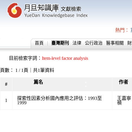
熱門：
首頁
臺灣期刊
法律
公行政治
醫事相關
財
目前檢索字詞：
Item-level factor analysis
頁數： 1 / 1頁｜共1筆資料
篇名
作者
▲
#
▼
探索性因素分析國內應用之評估：1993至
王嘉寧
1
1999
禎