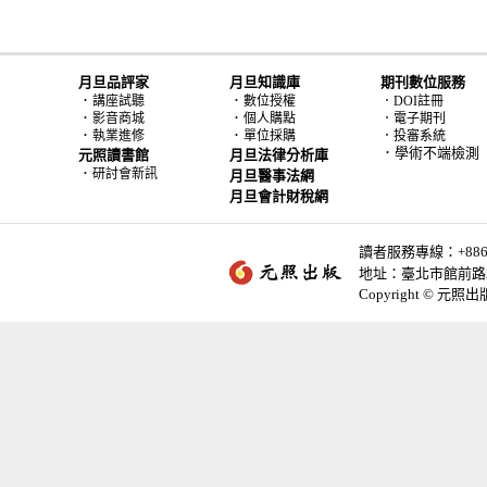
月旦品評家
月旦知識庫
期刊數位服務
．
．
講座試聽
數位授權
．DOI註冊
．
．
影音商城
個人購點
．電子期刊
．
．
執業進修
單位採購
．投審系統
．學術不端檢測
元照讀書館
月旦法律分析庫
．
研討會新訊
月旦醫事法網
月旦會計財稅網
讀者服務專線：+886-2-
地址：臺北市館前路2
Copyright © 元照出