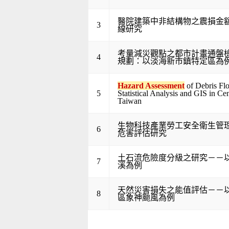
醫院建築中非結構物之震損金
3
線研究
考量減災觀點之都市計畫通盤
4
規劃：以淡海新市鎮特定區為
Hazard Assessment
of Debris Fl
5
Statistical Analysis and GIS in Cen
Taiwan
生物科技產業勞工安全衛生管
6
危害評估研究
土石流危險度分級之研究－－
7
溪為例
天然災害損失之能值評估－－
8
區象神颱風為例