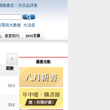
網路書店
｜
月旦品評家
智慧與大數據
大法庭
心
重要期刊
DOI文章
1
優惠活動
期數
▲
▼
33:3
33:2