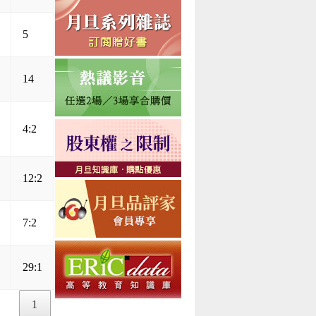
5
14
4:2
12:2
7:2
29:1
1