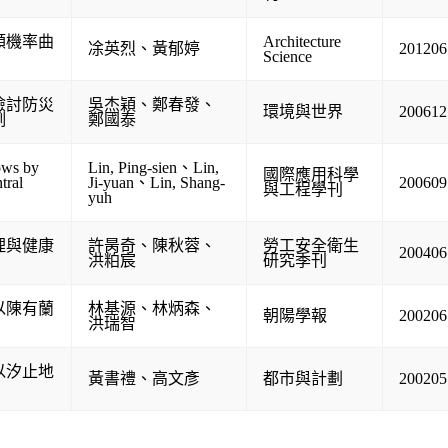
額機率曲
Architecture
凃英烈
、
黃郁婷
201206
Science
檢討防災
吳杰穎
、
鄭春發
、
環境與世界
200612
例
鄭國泰
ows by
Lin, Ping-sien
、
Lin,
國際應用科學
tral
Ji-yuan
、
Lin, Shang-
200609
與工程學刊
yuh
理與健康
許昺奇
、
陳秋蓉
、
勞工安全衛生
200406
洪粕宸
研究季刊
以陳有蘭
林基源
、
林炳森
、
朝陽學報
200206
洪瑞智
以汐止地
黃書禮
、
高文彥
都市與計劃
200205