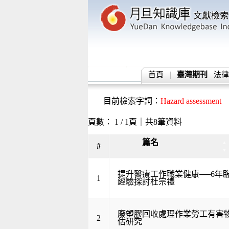
首頁
臺灣期刊
法律
目前檢索字詞：
Hazard assessment
頁數： 1 / 1頁｜共8筆資料
篇名
▲
#
▼
提升醫療工作職業健康──6年
1
經驗探討杜宗禮
廢塑膠回收處理作業勞工有害
2
估研究