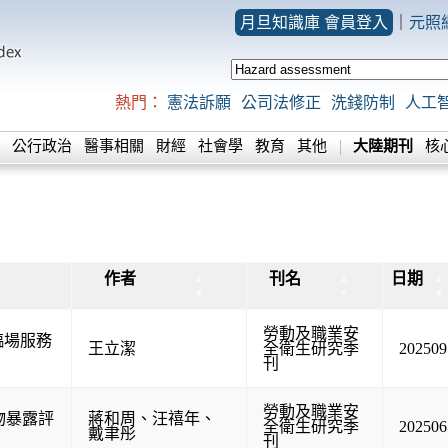
月旦知識庫 會員登入
｜
元照
熱門：
憲法訴願
公司法修正
洗錢防制
人工
公行政治
醫事相關
財經
社會學
教育
其他
大陸期刊
核
作者
刊名
日期
▲
▲
▲
▼
▼
▼
勞動及職業安
臨場服務
王立潔
全衛生研究季
202509
刊
勞動及職業安
物暴露評
蔣和周
、
汪禧年
、
全衛生研究季
202506
戴聿彤
刊