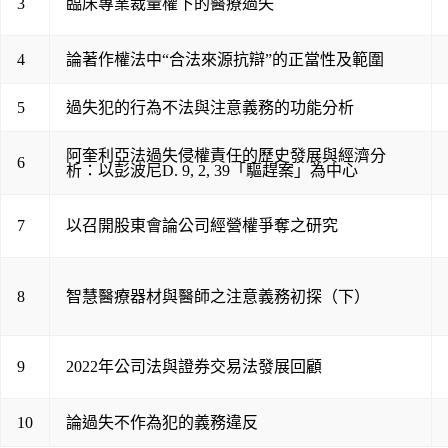
3
臨床專業裁量權下的醫療過失
4
論著作權法中“合法來源抗辯”的正當性及範圍
5
過失犯的行為不法與注意義務的功能分析
阿奎利亞法過失侵權責任的歷史發展與經濟分
6
析：以彭波尼D. 9, 2, 39「驅趕案」為中心
7
以召開股東會論公司經營權爭奪之研究
8
智慧醫療器材與醫師之注意義務初探（下）
9
2022年公司法與證券交易法發展回顧
10
論過失不作為犯的義務違反