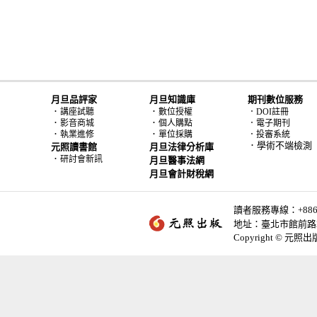
月旦品評家
月旦知識庫
期刊數位服務
．
．
講座試聽
數位授權
．DOI註冊
．
．
影音商城
個人購點
．電子期刊
．
．
執業進修
單位採購
．投審系統
．學術不端檢測
元照讀書館
月旦法律分析庫
．
研討會新訊
月旦醫事法網
月旦會計財稅網
讀者服務專線：+886-2-
地址：臺北市館前路2
Copyright © 元照出