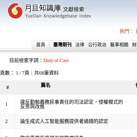
熱門：
首頁
臺灣期刊
法律
公行政治
醫事相關
財
目前檢索字詞：
Duty of Care
頁數： 1 / 7頁｜共68筆資料
篇名
▲
#
▼
違反勤勉義務民事責任的司法認定，侵權模式的
1
反思與改進
2
論生成式人工智能服務提供者過錯的認定