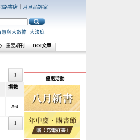
網路書店
｜
月旦品評家
智慧與大數據
大法庭
心
重要期刊
DOI文章
1
優惠活動
期數
▲
▼
1
294
1