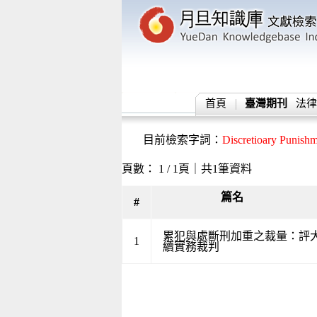
首頁
臺灣期刊
法律
目前檢索字詞：
Discretioary Punish
頁數： 1 / 1頁｜共1筆資料
篇名
#
累犯與處斷刑加重之裁量：評大
1
續實務裁判