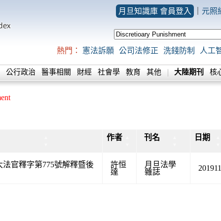
月旦知識庫 會員登入
｜
元照
熱門：
憲法訴願
公司法修正
洗錢防制
人工
公行政治
醫事相關
財經
社會學
教育
其他
大陸期刊
核
ment
作者
刊名
日期
▲
▲
▲
▲
▼
▼
▼
▼
法官釋字第775號解釋暨後
許恒
月旦法學
20191
達
雜誌