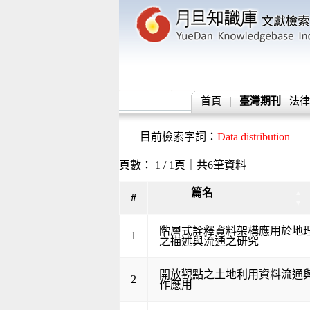
首頁
臺灣期刊
法律
目前檢索字詞：
Data distribution
頁數： 1 / 1頁｜共6筆資料
篇名
▲
#
▼
階層式詮釋資料架構應用於地
1
之描述與流通之研究
開放觀點之土地利用資料流通
2
作應用