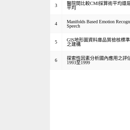
醫院間比較CMI採算術平均還
3
平均
Manifolds Based Emotion Recogni
4
Speech
GIS地形圖資料庫品質檢核標
5
之建構
探索性因素分析國內應用之評
6
1993至1999