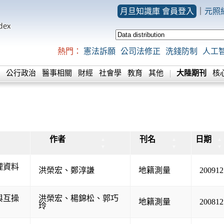
月旦知識庫 會員登入
｜
元照
熱門：
憲法訴願
公司法修正
洗錢防制
人工
公行政治
醫事相關
財經
社會學
教育
其他
大陸期刊
核
作者
刊名
日期
▲
▲
▲
▼
▼
▼
理資料
洪榮宏
、
鄭淳謙
地籍測量
200912
與互操
洪榮宏
、
楊錦松
、
郭巧
地籍測量
200812
玲