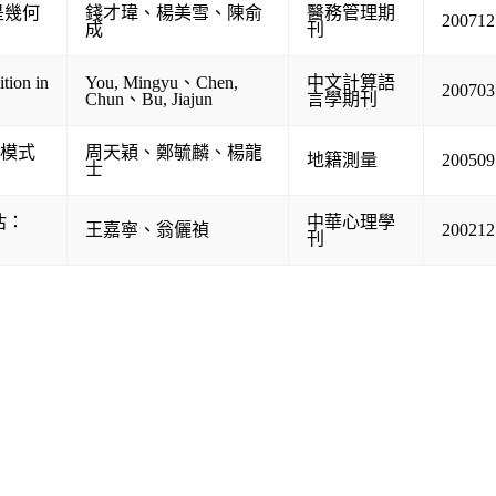
是幾何
錢才瑋
、
楊美雪
、
陳俞
醫務管理期
200712
成
刊
tion in
You, Mingyu
、
Chen,
中文計算語
200703
Chun
、
Bu, Jiajun
言學期刊
準模式
周天穎
、
鄭毓麟
、
楊龍
地籍測量
200509
士
估：
中華心理學
王嘉寧
、
翁儷禎
200212
刊