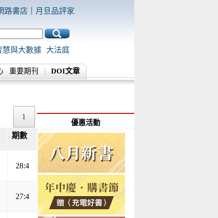
網路書店
｜
月旦品評家
智慧與大數據
大法庭
心
重要期刊
DOI文章
1
優惠活動
期數
▲
▼
28:4
27:4