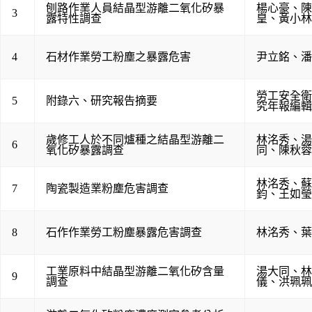
刨路作業人員結晶型游離二氧化矽暴
楊心豪
、
陳
3
露特性調查
皇
、
黃小林
4
石材作業勞工粉塵之暴露危害
尹立銘
、
潘
勞工安全衛
5
附錄六、研究報告摘要
究年報編輯
歲修工人於不同爐種之結晶型游離二
林洺秀
、
湯
6
氧化矽暴露調查
同
、
陳秋蓉
林洺秀
、
蘇
7
陶瓷製造業粉塵危害調查
鈞
、
王如瑩
8
石作作業勞工粉塵暴露危害調查
林洺秀
、
葉
工業原料中結晶型游離二氧化矽含量
湯大同
、
林
9
調查
儀
、
洪珮珮