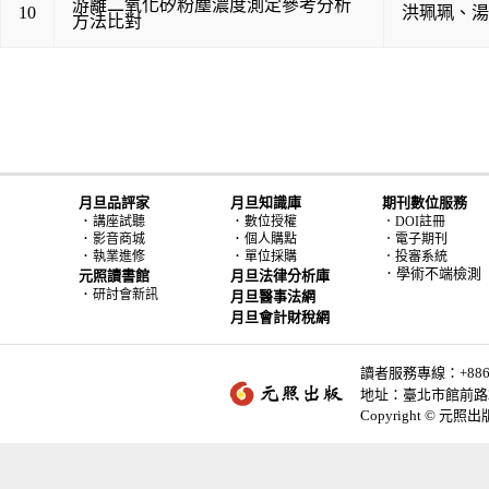
游離二氧化矽粉塵濃度測定參考分析
10
洪珮珮
、
湯
方法比對
月旦品評家
月旦知識庫
期刊數位服務
．
．
講座試聽
數位授權
．DOI註冊
．
．
影音商城
個人購點
．電子期刊
．
．
執業進修
單位採購
．投審系統
．學術不端檢測
元照讀書館
月旦法律分析庫
．
研討會新訊
月旦醫事法網
月旦會計財稅網
讀者服務專線：+886-2-
地址：臺北市館前路2
Copyright © 元照出