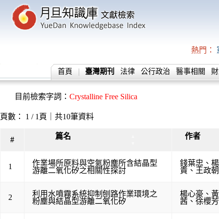
熱門：
首頁
臺灣期刊
法律
公行政治
醫事相關
財
目前檢索字詞：
Crystalline Free Silica
頁數： 1 / 1頁｜共10筆資料
篇名
作者
▲
#
▼
作業場所原料與空氣粉塵所含結晶型
錢葉忠
、
楊
1
游離二氧化矽之相關性探討
貴
、
王政朝
利用水噴霧系統抑制刨路作業環境之
楊心豪
、
黃
2
粉塵與結晶型游離二氧化矽
茜
、
徐櫻芳