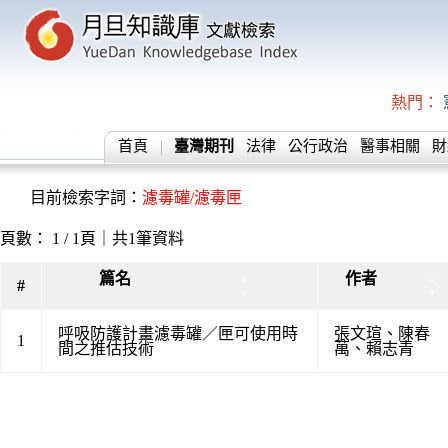
熱門：
首頁
臺灣期刊
法律
公行政治
醫事相關
財
目前檢索字詞：
濾毒罐/濾毒匣
頁數： 1 / 1頁｜共1筆資料
篇名
作者
▲
▲
#
▼
▼
呼吸防護計畫濾毒罐／匣可使用時
張文瑄
、
陳春
1
間之推估技術
萬
、
賴志青