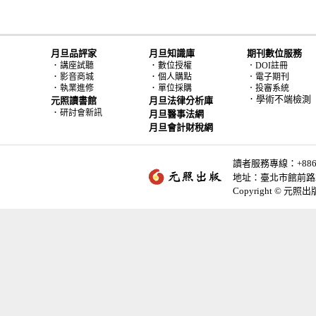
月旦品評家
月旦知識庫
期刊數位服務
．
．
講座試聽
數位授權
．DOI註冊
．
．
影音商城
個人購點
．電子期刊
．
．
執業進修
單位採購
．投審系統
．學術不端檢測
元照讀書館
月旦法律分析庫
．
研討會新訊
月旦醫事法網
月旦會計財稅網
讀者服務專線：+886-2-
地址：臺北市館前路2
Copyright © 元照出