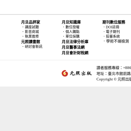
月旦品評家
月旦知識庫
期刊數位服務
．
．
講座試聽
數位授權
．DOI註冊
．
．
影音商城
個人購點
．電子期刊
．
．
執業進修
單位採購
．投審系統
．學術不端檢測
元照讀書館
月旦法律分析庫
．
研討會新訊
月旦醫事法網
月旦會計財稅網
讀者服務專線：+886-2-
地址：臺北市館前路2
Copyright © 元照出