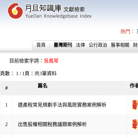
熱門：
首頁
臺灣期刊
法律
公行政治
醫事相關
財
目前檢索字詞：
吳鳳琴
頁數： 1 / 1頁｜共3筆資料
篇名
作
▲
#
▼
吳
1
遺產稅常見規劃手法與風險實務案例解析
琴
吳
2
出售股權相關稅務議題案例解析
琴