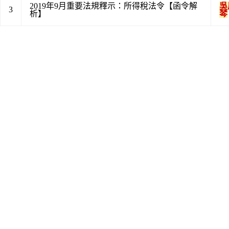
2019年9月重要法規釋示：所得稅法令【函令解
吳
3
析】
琴